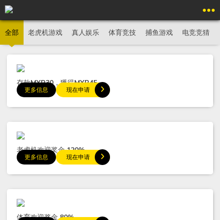
老虎机游戏
真人娱乐
体育竞技
捕鱼游戏
电竞竞猜
全部
存款MYR30，獲得MYR45
更多信息
现在申请
老虎机欢迎奖金 120%
更多信息
现在申请
体育欢迎奖金 80%