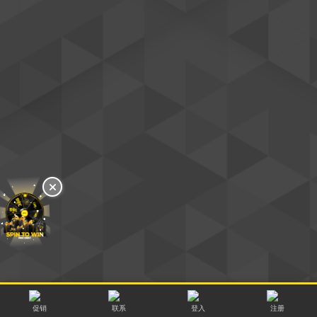
促销
联系
登入
注册